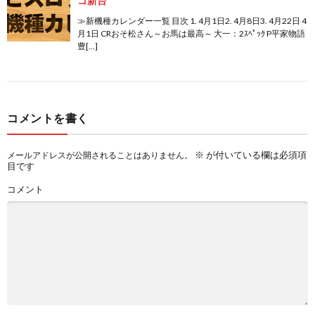
コ新台
≫新機種カレンダー一覧 目次 1. 4月1日2. 4月8日3. 4月22日 4
月1日 CRおそ松さん～お馬は最高～ 大一：2ｽﾍﾟｯｸ P平家物語
豊[…]
コメントを書く
※
が付いている欄は必須項
メールアドレスが公開されることはありません。
目です
コメント