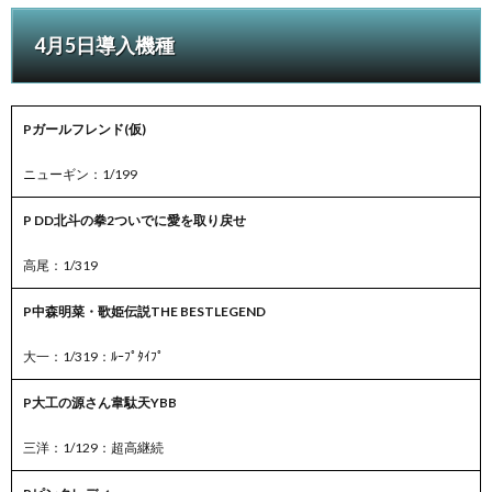
4月5日導入機種
Pガールフレンド(仮)
ニューギン：1/199
P DD北斗の拳2ついでに愛を取り戻せ
高尾：1/319
P中森明菜・歌姫伝説THE BESTLEGEND
大一：1/319：ﾙｰﾌﾟﾀｲﾌﾟ
P大工の源さん韋駄天YBB
三洋：1/129：超高継続