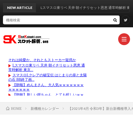
NEW ARTICLE
Lスマスロ東リベ 天井 朝イチリセット恩恵 通常時解析 東京
#133
(タ
サ
イ
イ
ス
新機種カレンダー
【2021年4月 令和3年】新台新機種導
HOME
ト
ト
ロ
パ