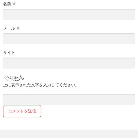
名前
※
メール
※
サイト
上に表示された文字を入力してください。