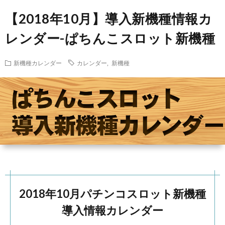
【2018年10月】導入新機種情報カ
ー
一
レンダー-ぱちんこスロット新機種
覧
新機種カレンダー
カレンダー
,
新機種
2018年10月パチンコスロット新機種
導入情報カレンダー