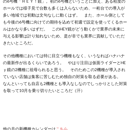
の6号機「ＨＥＹ！鏡」。初の6号機ということに加え、ある程度の
ホールでは様子見で台数も多くは入らないため、一桁台での導入が
多い地域では初動は文句なしに動くはず。 また、ホール側として
も今後の6号機に向けての期待を込めて初週で設定を使ってくるホー
ルはかなり多いはずだ。 このHEY鏡がどう動くかで業界の未来に
与える影響は計り知れないため、是が非でも業界に貢献していただ
きたいところだ。
その他機種においては特に目立つ機種もなく、いうなればハナハナ
の最新作が出るくらいであろう。 やはり注目は仮面ライダーとHE
ｙ鏡の2機種に祖母られると思う。 そのためこの2機種が導入され
ていない店舗は集客に苦しむため独自の対策を取る必要がある。
なんといっても自店も2機種とも導入なしなのでしっかりとした対策
を取って10月を乗り切りたいところだ（汗）
他の月の新機種カレンダーは
こちら