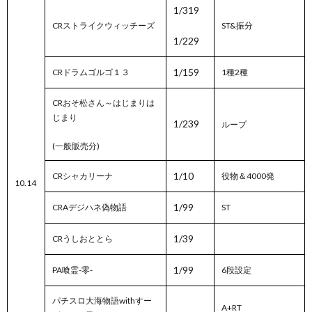
1/319
CRストライクウィッチーズ
ST&振分
1/229
1/159
CRドラムゴルゴ１３
1種2種
CRおそ松さん～はじまりは
じまり
1/239
ループ
(一般販売分)
1/10
CRシャカリーナ
役物＆4000発
10.14
1/99
CRAデジハネ偽物語
ST
1/39
CRうしおととら
1/99
PA喰霊-零-
6段設定
パチスロ大海物語withすー
A+RT