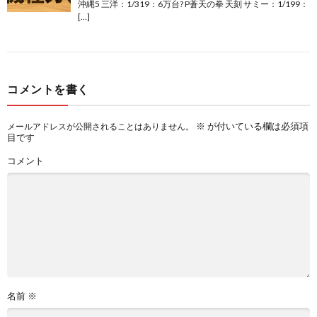
沖縄5 三洋：1/319：6万台? P蒼天の拳 天刻 サミー：1/199：
[…]
コメントを書く
※
が付いている欄は必須項
メールアドレスが公開されることはありません。
目です
コメント
名前
※