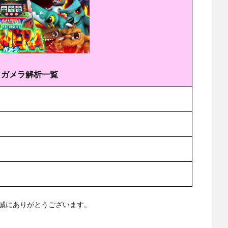
ロガメラ解析一覧
て誠にありがとうございます。