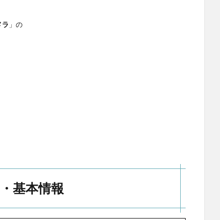
メラ
」の
・基本情報