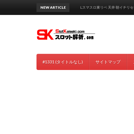
NEW ARTICLE
Lスマスロ東リベ 天井 朝イチリセット恩恵
#1331 (タイトルなし)
サイトマップ