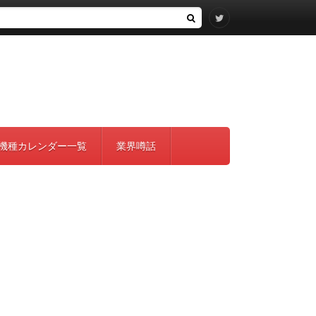
機種カレンダー一覧
業界噂話