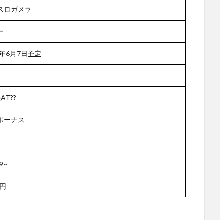
スロガメラ
ー
1年6月7日
予定
AT??
ボーナス
9~
4円