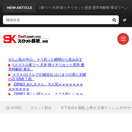
NEW ARTICLE
Lスマスロ東リベ 天井 朝イチリセット恩恵 通常時解析 東京リベンジャーズ
#133
(タ
サ
イ
イ
ス
スロット新台
天下布武4-覚醒,上乗せ,天雅ラッシュ,AT中ボ
HOME
ト
ト
ロ
パ