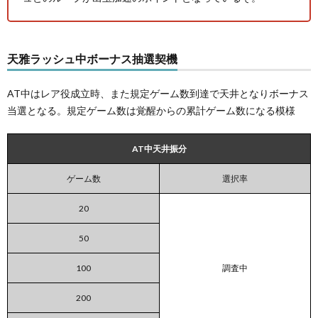
天雅ラッシュ中ボーナス抽選契機
AT中はレア役成立時、また規定ゲーム数到達で天井となりボーナス
当選となる。規定ゲーム数は覚醒からの累計ゲーム数になる模様
AT中天井振分
ゲーム数
選択率
20
50
100
調査中
200