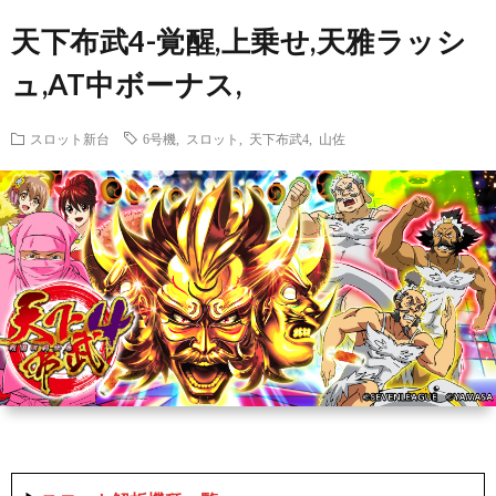
天下布武4-覚醒,上乗せ,天雅ラッシ
ー
一
ュ,AT中ボーナス,
覧
スロット新台
6号機
,
スロット
,
天下布武4
,
山佐