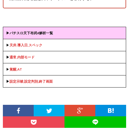
▶パチスロ天下布武4解析一覧
▶
天井,導入日,スペック
▶
通常,内部モード
▶
覚醒,AT
▶
設定示唆,設定判別,終了画面