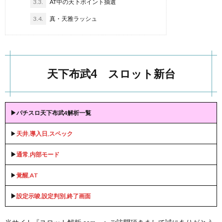
3.3.
AT中の天下ポイント抽選
3.4.
真・天雅ラッシュ
天下布武4 スロット新台
▶パチスロ天下布武4解析一覧
▶
天井,導入日,スペック
▶
通常,内部モード
▶
覚醒,AT
▶
設定示唆,設定判別,終了画面