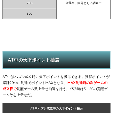
20G
当選率、振分ともに調査中
30G
AT中の天下ポイント抽選
AT中はハズレ成立時に天下ポイントを獲得できる。獲得ポイントが
累計20ptに到達でポイントMAXとなり、
MAX到達時の次ゲームの
成立役で
覚醒ゲーム数上乗せ抽選を行う。成功時は5～20の覚醒ゲ
ーム数を上乗せだ。
AT中ハズレ成立時の天下ポイント振分