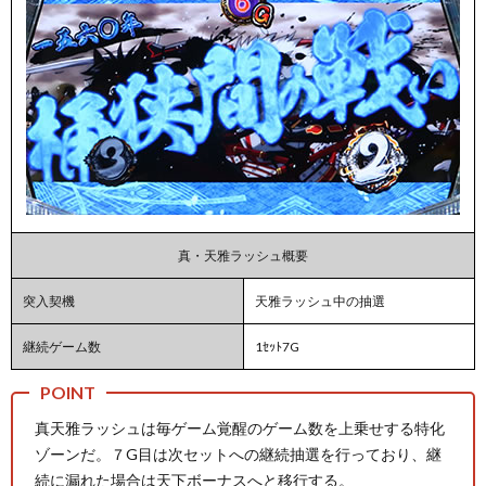
真・天雅ラッシュ概要
突入契機
天雅ラッシュ中の抽選
継続ゲーム数
1ｾｯﾄ7G
真天雅ラッシュは毎ゲーム覚醒のゲーム数を上乗せする特化
ゾーンだ。７G目は次セットへの継続抽選を行っており、継
続に漏れた場合は天下ボーナスへと移行する。