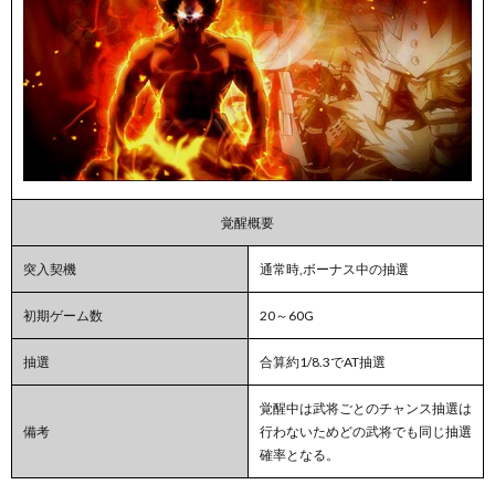
覚醒概要
突入契機
通常時,ボーナス中の抽選
初期ゲーム数
20～60G
抽選
合算約1/8.3でAT抽選
覚醒中は武将ごとのチャンス抽選は
備考
行わないためどの武将でも同じ抽選
確率となる。