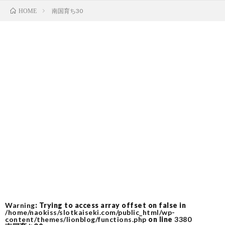
イ
イ
ス
南国育ち30
HOME
ト
ト
ロ
パ
ル
マ
ッ
チ
プ
な
ッ
ト
ン
ラ
新
し)
プ
一
コ
イ
機
業
覧
一
バ
種
界
覧
シ
カ
噂
ー
レ
話
Warning
: Trying to access array offset on false in
/home/naokiss/slotkaiseki.com/public_html/wp-
content/themes/lionblog/functions.php
on line
3380
ポ
ン