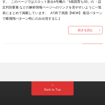
す。 このページではスロット新台6号機の「S南国育ち30」の ・設
定判別要素 などの解析情報ページへのリンクを見やすいように一覧
表にまとめて掲載しています。 AT終了画面【NEW】 復活パターン
で蝶飛翔パターン時にのみ出現する […]
続きを読む
Back to Top