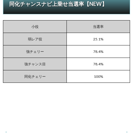
同化チャンスナビ上乗せ当選率【NEW】
小役
当選率
弱レア役
25.1%
強チェリー
78.4%
強チャンス目
78.4%
同化チェリー
100%