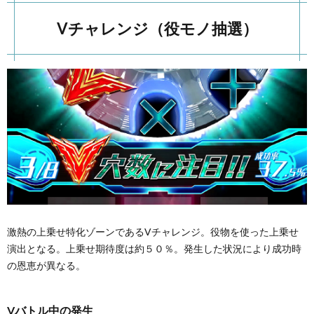
Vチャレンジ（役モノ抽選）
激熱の上乗せ特化ゾーンであるVチャレンジ。役物を使った上乗せ
演出となる。上乗せ期待度は約５０％。発生した状況により成功時
の恩恵が異なる。
Vバトル中の発生