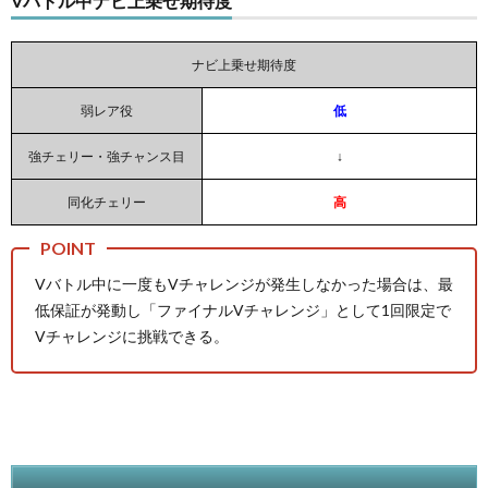
Vバトル中ナビ上乗せ期待度
ナビ上乗せ期待度
弱レア役
低
強チェリー・強チャンス目
↓
同化チェリー
高
Vバトル中に一度もVチャレンジが発生しなかった場合は、最
低保証が発動し「ファイナルVチャレンジ」として1回限定で
Vチャレンジに挑戦できる。