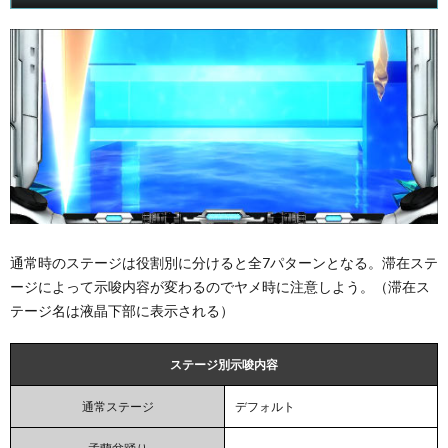
通常時のステージは役割別に分けると全7パターンとなる。滞在ステ
ージによって示唆内容が変わるのでヤメ時に注意しよう。（滞在ス
テージ名は液晶下部に表示される）
ステージ別示唆内容
通常ステージ
デフォルト