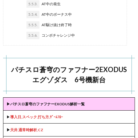
5.5.3.
AT中の発生
5.5.4.
AT中のボーナス中
5.5.5.
AT駆け抜け終了時
5.5.6.
コンボチャレンジ中
パチスロ蒼穹のファフナー2EXODUS
エグゾダス 6号機新台
▶パチスロ蒼穹のファフナーEXODUS解析一覧
▶
導入日,スペック,打ち方,ｹﾞｰﾑﾌﾛｰ
▶
天井,通常時解析,CZ