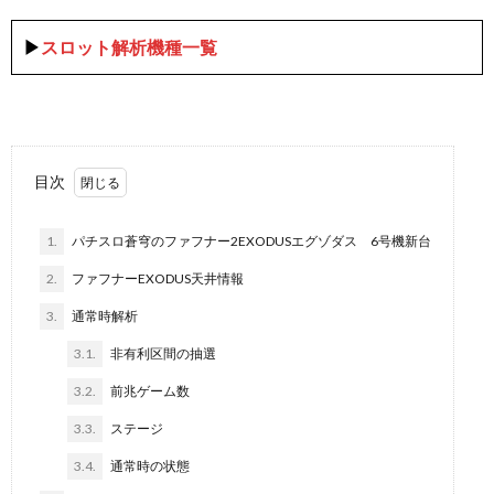
▶
スロット解析機種一覧
目次
1.
パチスロ蒼穹のファフナー2EXODUSエグゾダス 6号機新台
2.
ファフナーEXODUS天井情報
3.
通常時解析
3.1.
非有利区間の抽選
3.2.
前兆ゲーム数
3.3.
ステージ
3.4.
通常時の状態