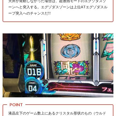
天井が発動しなかった場合は、超激熱モードのエグゾダスゾ
ーンへと突入する。エグゾダスゾーンは上位ATエグゾダスル
ープ突入へのチャンスだ!!
液晶左下のゲーム数上にあるクリスタル形状のもの（ウルド