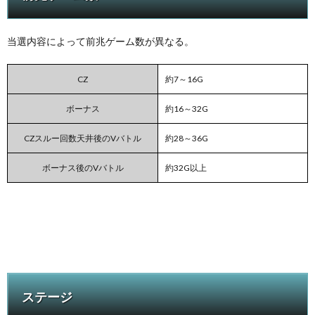
当選内容によって前兆ゲーム数が異なる。
CZ
約7～16G
ボーナス
約16～32G
CZスルー回数天井後のVバトル
約28～36G
ボーナス後のVバトル
約32G以上
ステージ