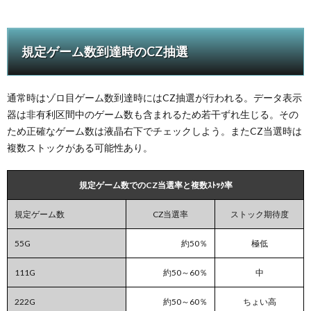
規定ゲーム数到達時のCZ抽選
通常時はゾロ目ゲーム数到達時にはCZ抽選が行われる。データ表示
器は非有利区間中のゲーム数も含まれるため若干ずれ生じる。その
ため正確なゲーム数は液晶右下でチェックしよう。またCZ当選時は
複数ストックがある可能性あり。
規定ゲーム数でのCZ当選率と複数ｽﾄｯｸ率
規定ゲーム数
CZ当選率
ストック期待度
55G
約50％
極低
111G
約50～60％
中
222G
約50～60％
ちょい高