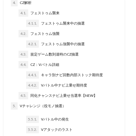
4.
CZ解析
4.1.
フェストゥム襲来
4.1.1.
フェストゥム襲来中の抽選
4.2.
フェストゥム強襲
4.2.1.
フェストゥム強襲中の抽選
4.3.
規定ゲーム数到達時のCZ抽選
4.4.
CZ：Vバトル詳細
4.4.1.
キャラ別ナビ回数内部ストック期待度
4.4.2.
Vバトル中ナビ上乗せ期待度
4.5.
同化チャンスナビ上乗せ当選率【NEW】
5.
Vチャレンジ（役モノ抽選）
5.5.1.
Vバトル中の発生
5.5.2.
Vアタックのラスト