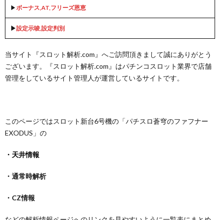
▶
ボーナス,AT,フリーズ恩恵
▶
設定示唆,設定判別
当サイト『スロット解析.com』へご訪問頂きまして誠にありがとう
ございます。『スロット解析.com』はパチンコスロット業界で店舗
管理をしているサイト管理人が運営しているサイトです。
このページではスロット新台6号機の「パチスロ蒼穹のファフナー
EXODUS
」の
・天井情報
・通常時解析
・CZ情報
などの解析情報ページへのリンクを見やすいように一覧表にまとめ