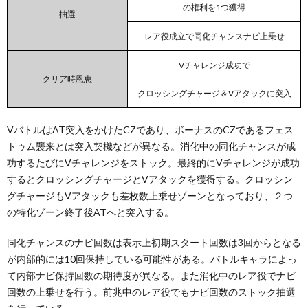
の権利を1つ獲得
抽選
レア役成立で同化チャンスナビ上乗せ
Vチャレンジ成功で
クリア時恩恵
クロッシングチャージ＆Vアタックに突入
VバトルはAT突入をかけたCZであり、ボーナスのCZであるフェス
トゥム襲来とは突入契機などが異なる。消化中の同化チャンスが成
功するたびにVチャレンジをストック。最終的にVチャレンジが成功
するとクロッシングチャージとVアタックを獲得する。クロッシン
グチャージもVアタックも差枚数上乗せゾーンとなっており、２つ
の特化ゾーン終了後ATへと突入する。
同化チャンスのナビ回数は表示上初期スタート回数は3回からとなる
が内部的には10回保持している可能性がある。バトルキャラによっ
て内部ナビ保持回数の期待度が異なる。また消化中のレア役でナビ
回数の上乗せを行う。前兆中のレア役でもナビ回数のストック抽選