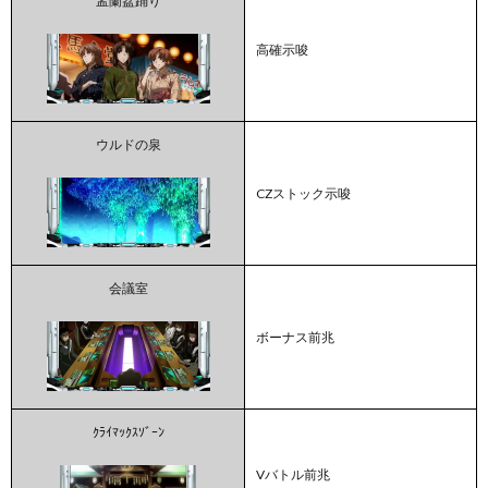
孟蘭盆踊り
高確示唆
ウルドの泉
CZストック示唆
会議室
ボーナス前兆
ｸﾗｲﾏｯｸｽｿﾞｰﾝ
Vバトル前兆