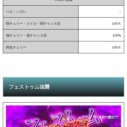
ベル・ハズレ
–
弱チェリー・スイカ・弱チャンス目
100％
強チェリー・強チャンス目
100%
同化チェリー
100％
フェストゥム強襲