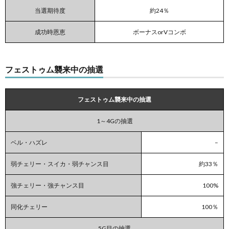
当選期待度
約24％
成功時恩恵
ボーナスorVコンボ
フェストゥム襲来中の抽選
フェストゥム襲来中の抽選
1～4Gの抽選
ベル・ハズレ
–
弱チェリー・スイカ・弱チャンス目
約33％
強チェリー・強チャンス目
100%
同化チェリー
100％
5G目の抽選