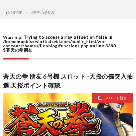
S蒼天の拳朋友
HOME
リ
ダ
シ
ー
Warning
: Trying to access array offset on false in
/home/naokiss/slotkaiseki.com/public_html/wp-
content/themes/lionblog/functions.php
on line
3380
ー
一
S蒼天の拳朋友
覧
蒼天の拳 朋友 6号機 スロット -天授の儀突入抽
選,天授ポイント確認
スロット新台