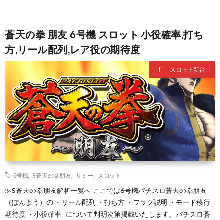
蒼天の拳 朋友 6号機 スロット 小役確率,打ち
方,リール配列,レア役の期待度
スロット新台
6号機
,
S蒼天の拳朋友
,
サミー
,
スロット
≫S蒼天の拳朋友解析一覧へ ここでは6号機パチスロ蒼天の拳朋友
（ぽんよう）の ・リール配列 ・打ち方 ・フラグ説明 ・モード移行
期待度 ・小役確率 について判明次第掲載いたします。パチスロ蒼