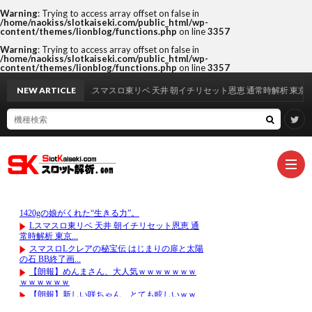
Warning
: Trying to access array offset on false in
/home/naokiss/slotkaiseki.com/public_html/wp-
content/themes/lionblog/functions.php
on line
3357
Warning
: Trying to access array offset on false in
/home/naokiss/slotkaiseki.com/public_html/wp-
content/themes/lionblog/functions.php
on line
3357
NEW ARTICLE
Lスマスロ東リベ 天井 朝イチリセット恩恵 通常時解析 東京リベ
#133
(タ
サ