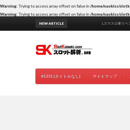
Warning
: Trying to access array offset on false in
/home/naokiss/slotk
Warning
: Trying to access array offset on false in
/home/naokiss/slotk
NEW ARTICLE
Lスマスロ東リベ 天井
#1331 (タイトルなし)
サイトマップ