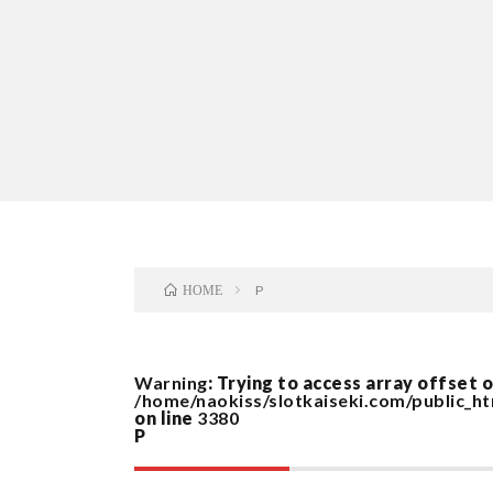
P
HOME
Warning
: Trying to access array offset o
/home/naokiss/slotkaiseki.com/public_h
on line
3380
P