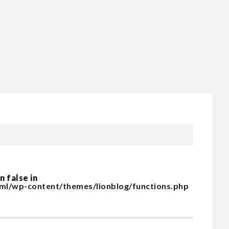
n false in
tml/wp-content/themes/lionblog/functions.php