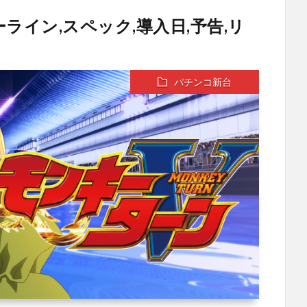
ーライン,スペック,導入日,予告,リ
パチンコ新台