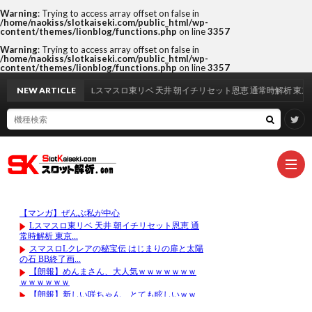
Warning
: Trying to access array offset on false in
/home/naokiss/slotkaiseki.com/public_html/wp-
content/themes/lionblog/functions.php
on line
3357
Warning
: Trying to access array offset on false in
/home/naokiss/slotkaiseki.com/public_html/wp-
content/themes/lionblog/functions.php
on line
3357
NEW ARTICLE
Lスマスロ東リベ 天井 朝イチリセット恩恵 通常時解析 東京リ
#133
(タ
サ