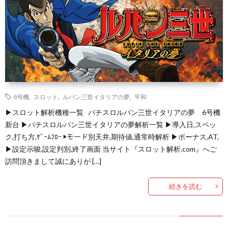
6号機
,
スロット
,
ルパン三世イタリアの夢
,
平和
▶スロット解析機種一覧 パチスロルパン三世イタリアの夢 6号機
新台 ▶パチスロルパン三世イタリアの夢解析一覧 ▶導入日,スペッ
ク,打ち方,ｹﾞｰﾑﾌﾛｰ ▶モード別天井,期待値,通常時解析 ▶ボーナス,AT,
▶設定示唆,設定判別,終了画面 当サイト『スロット解析.com』へご
訪問頂きまして誠にありが […]
続きを読む