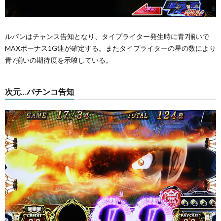
ルパンはチャンス告知となり、タイプライター発生時に青7揃いで
MAXボーナス1G連が確定する。またタイプライターの星の数により
青7揃いの期待度を示唆している。
次元…パチンコ告知