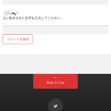
上に表示された文字を入力してください。
Back to Top