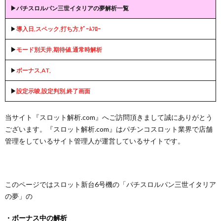
▶パチスロルパン三世イタリアの夢解析一覧
▶
導入日,スペック,打ち方,ｹﾞｰﾑﾌﾛｰ
▶
モード別天井,期待値,通常時解析
▶
ボーナス,AT,
▶
設定示唆,設定判別,終了画面
当サイト『スロット解析.com』へご訪問頂きまして誠にありがとう
ございます。『スロット解析.com』はパチンコスロット業界で店舗
管理をしているサイト管理人が運営しているサイトです。
このページではスロット新台6号機の「パチスロルパン三世イタリア
の夢
」の
・ボーナス中の解析