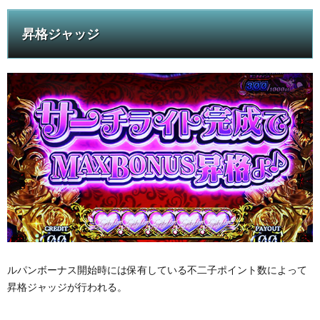
昇格ジャッジ
ルパンボーナス開始時には保有している不二子ポイント数によって
昇格ジャッジが行われる。