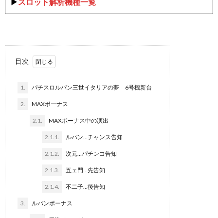
▶
スロット解析機種一覧
目次
1.
パチスロルパン三世イタリアの夢 6号機新台
2.
MAXボーナス
2.1.
MAXボーナス中の演出
2.1.1.
ルパン…チャンス告知
2.1.2.
次元…パチンコ告知
2.1.3.
五ェ門…先告知
2.1.4.
不二子…後告知
3.
ルパンボーナス