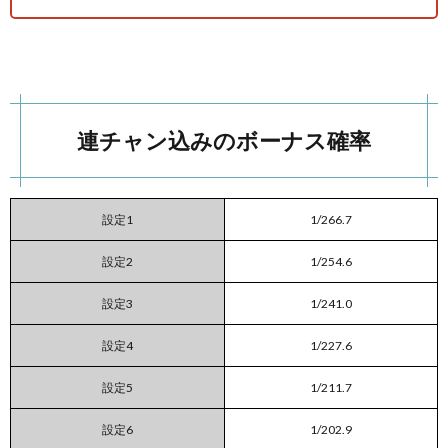
連チャン込みのボーナス確率
設定1
1/266.7
設定2
1/254.6
設定3
1/241.0
設定4
1/227.6
設定5
1/211.7
設定6
1/202.9