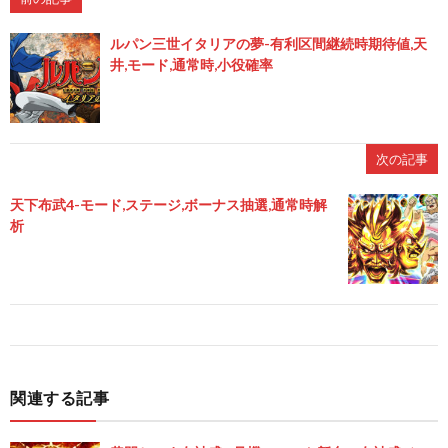
ルパン三世イタリアの夢-有利区間継続時期待値,天
井,モード,通常時,小役確率
次の記事
天下布武4-モード,ステージ,ボーナス抽選,通常時解
析
関連する記事