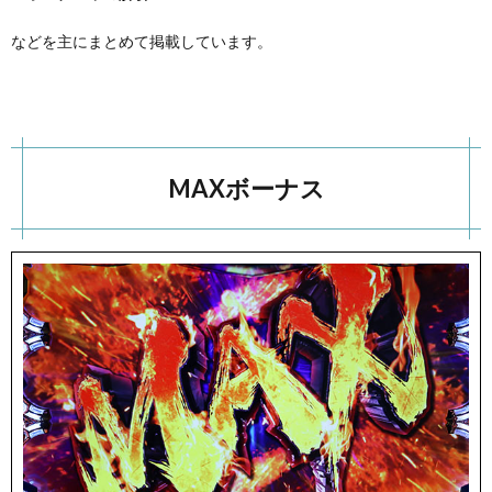
などを主にまとめて掲載しています。
MAXボーナス