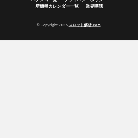
新機種カレンダー一覧
業界噂話
© Copyright 2026
スロット解析.com
.