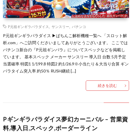
P元祖ギンギラパラダイス
,
サンスリー
,
パチンコ
P元祖ギンギラパラダイス ▶ぱちんこ解析機種一覧へ 「スロット解
析.com」へご訪問くださいましてありがとうございます。 ここでは
パチンコ新台の『P元祖ギンパラ』についてスペックなどを掲載し
ています。 基本スペック メーカー サンスリー 導入日 台数 5月予定
当選確率 特図1 1/199.8 特図2 約1/26.9※小当たり＆大当り合算 ギン
パラタイム突入率 約50％ RUSH継続 […]
続きを読む
Pギンギラパラダイス夢幻カーニバル – 営業資
料,導入日,スペック,ボーダーライン