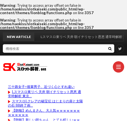
Warning
: Trying to access array offset on false in
/home/naokiss/slotkaiseki.com/public_html/wp-
content/themes/lionblog/functions.php
on line
3357
Warning
: Trying to access array offset on false in
/home/naokiss/slotkaiseki.com/public_html/wp-
content/themes/lionblog/functions.php
on line
3357
NEW ARTICLE
Lスマスロ東リベ 天井 朝イチリセット恩恵 通常時解析 東
#133
(タ
サ