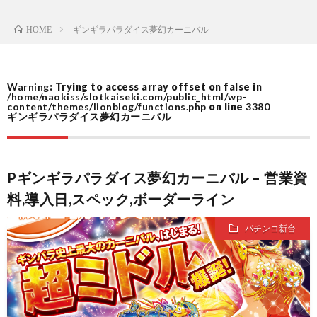
ギンギラパラダイス夢幻カーニバル
HOME
リ
ダ
シ
ー
Warning
: Trying to access array offset on false in
/home/naokiss/slotkaiseki.com/public_html/wp-
content/themes/lionblog/functions.php
on line
3380
ー
一
ギンギラパラダイス夢幻カーニバル
覧
Pギンギラパラダイス夢幻カーニバル – 営業資
料,導入日,スペック,ボーダーライン
パチンコ新台