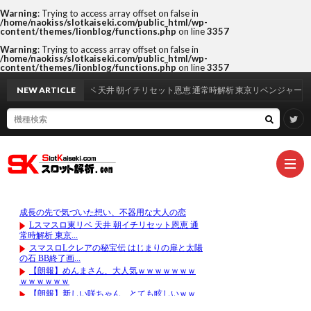
Warning
: Trying to access array offset on false in
/home/naokiss/slotkaiseki.com/public_html/wp-
content/themes/lionblog/functions.php
on line
3357
Warning
: Trying to access array offset on false in
/home/naokiss/slotkaiseki.com/public_html/wp-
content/themes/lionblog/functions.php
on line
3357
NEW ARTICLE
Lスマスロ東リベ 天井 朝イチリセット恩恵 通常時解析 東京リベンジャーズ
#133
(タ
サ