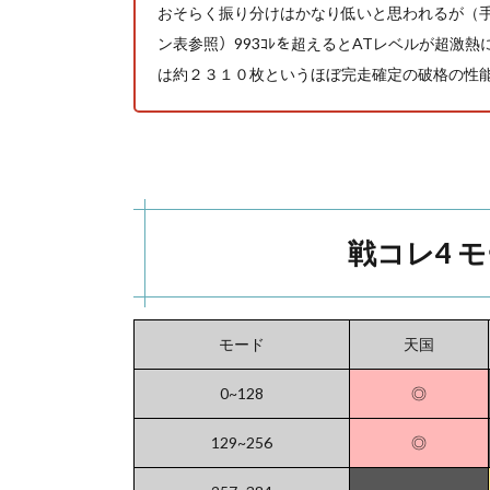
おそらく振り分けはかなり低いと思われるが（
ン表参照）993ｺﾚを超えるとATレベルが超激熱
は約２３１０枚というほぼ完走確定の破格の性能
戦コレ4 
モード
天国
0~128
◎
129~256
◎