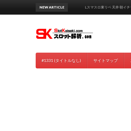
NEW ARTICLE
Lスマスロ東リベ 天井 朝イチリセッ
#1331 (タイトルなし)
サイトマップ