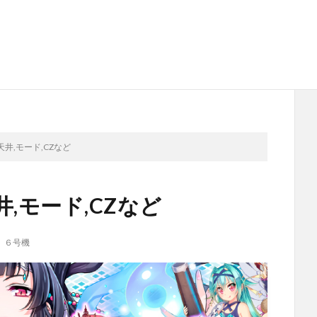
井,モード,CZなど
,モード,CZなど
,
６号機