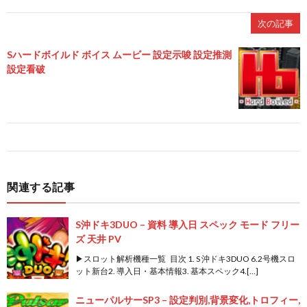
次の記事
Sハードボイルド ボイス ムービー 設定示唆 設定推測
設定看破
関連する記事
S沖ドキ3DUO – 資料 導入日 スペック モード フリー
ズ 天井 PV
▶スロット解析機種一覧 目次 1. S 沖ドキ3DUO 6.2号機スロ
ット新台2. 導入日・基本情報3. 基本スペック4.[…]
ニューパルサーSP3 – 設定判別,背景変化,トロフィー,