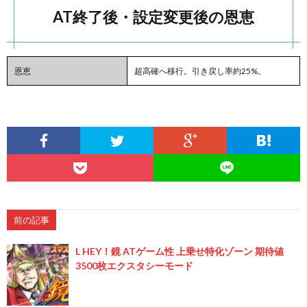
AT終了後・設定変更後の恩恵
恩恵
超高確へ移行。引き戻し率約25%。
前の記事
L HEY！鏡 ATゲーム性 上乗せ特化ゾーン 期待値
3500枚エクスタシーモード