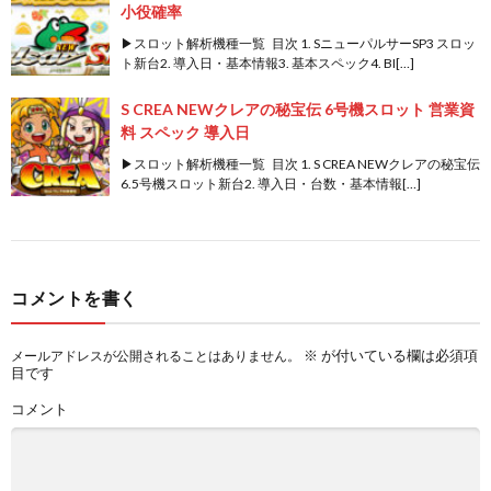
小役確率
▶スロット解析機種一覧 目次 1. SニューパルサーSP3 スロッ
ト新台2. 導入日・基本情報3. 基本スペック4. BI[…]
S CREA NEWクレアの秘宝伝 6号機スロット 営業資
料 スペック 導入日
▶スロット解析機種一覧 目次 1. S CREA NEWクレアの秘宝伝
6.5号機スロット新台2. 導入日・台数・基本情報[…]
コメントを書く
※
が付いている欄は必須項
メールアドレスが公開されることはありません。
目です
コメント