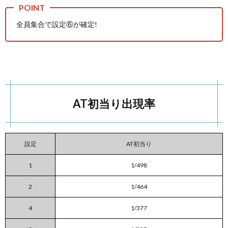
全員集合で設定⑥が確定!
AT初当り出現率
設定
AT初当り
1
1/498
2
1/464
4
1/377