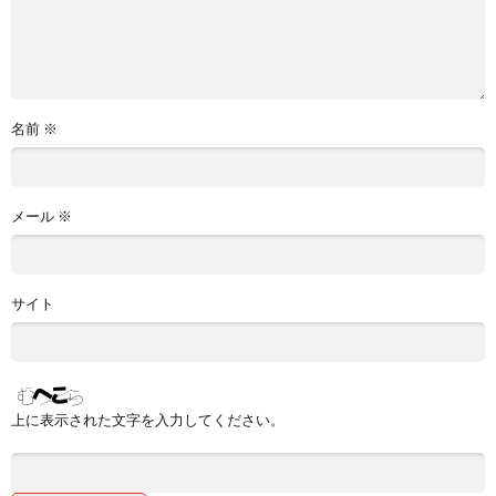
名前
※
メール
※
サイト
上に表示された文字を入力してください。