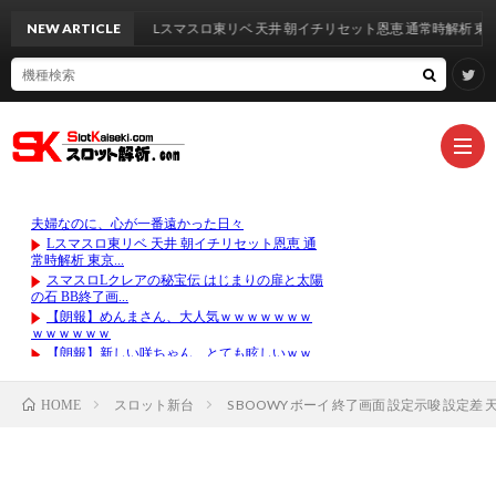
NEW ARTICLE
Lスマスロ東リベ 天井 朝イチリセット恩恵 通常時解析 東京リ
#133
(タ
サ
イ
イ
ス
スロット新台
S BOOWY ボーイ 終了画面 設定示唆 設定差 
HOME
ト
ト
ロ
パ