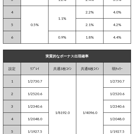
4
2.2%
4.0%
1.1%
5
0.5%
2.1%
4.2%
6
0.9%
1.8%
4.4%
実質的なボーナス出現確率
設定
ﾘﾌﾟﾚｲ
共通3枚ｺｲﾝ
共通8枚ｺｲﾝ
弱ﾁｪﾘｰ
1
1/2730.7
1/2730.7
2
1/2520.6
1/2520.6
3
1/2340.6
1/2340.6
1/8192.0
1/4096.0
4
1/2048.0
1/2048.0
5
1/1927.5
1/1927.5