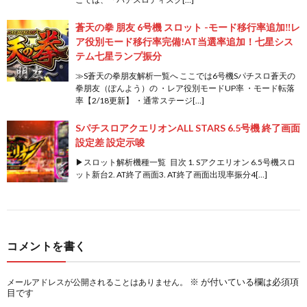
蒼天の拳 朋友 6号機 スロット -モード移行率追加‼レ
ア役別モード移行率完備!AT当選率追加！七星シス
テム七星ランプ振分
≫S蒼天の拳朋友解析一覧へ ここでは6号機Sパチスロ蒼天の
拳朋友（ぽんよう）の ・レア役別モードUP率 ・モード転落
率【2/18更新】 ・通常ステージ[…]
SパチスロアクエリオンALL STARS 6.5号機 終了画面
設定差 設定示唆
▶スロット解析機種一覧 目次 1. Sアクエリオン 6.5号機スロ
ット新台2. AT終了画面3. AT終了画面出現率振分4[…]
コメントを書く
※
が付いている欄は必須項
メールアドレスが公開されることはありません。
目です