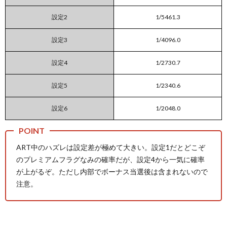
設定2
1/5461.3
設定3
1/4096.0
設定4
1/2730.7
設定5
1/2340.6
設定6
1/2048.0
ART中のハズレは設定差が極めて大きい。設定1だとどこぞ
のプレミアムフラグなみの確率だが、設定4から一気に確率
が上がるぞ。ただし内部でボーナス当選後は含まれないので
注意。