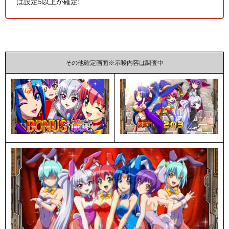
ば設定5以上が確定!
その他確定画面※示唆内容は調査中