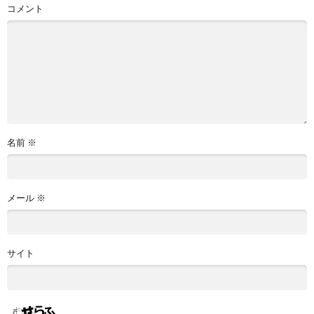
コメント
名前
※
メール
※
サイト