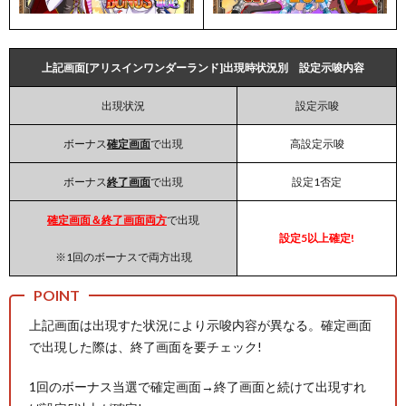
上記画面[アリスインワンダーランド]出現時状況別 設定示唆内容
出現状況
設定示唆
ボーナス
確定画面
で出現
高設定示唆
ボーナス
終了画面
で出現
設定1否定
確定画面＆終了画面両方
で出現
設定5以上確定!
※1回のボーナスで両方出現
上記画面は出現すた状況により示唆内容が異なる。確定画面
で出現した際は、終了画面を要チェック!
1回のボーナス当選で確定画面→終了画面と続けて出現すれ