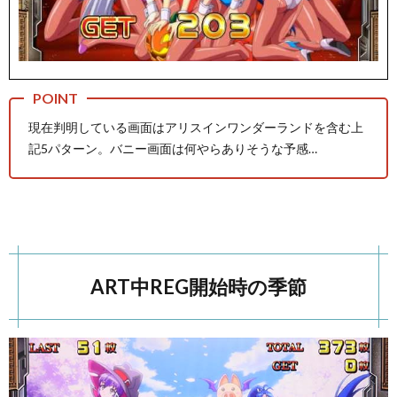
現在判明している画面はアリスインワンダーランドを含む上
記5パターン。バニー画面は何やらありそうな予感…
ART中REG開始時の季節