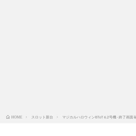
ル
マ
ッ
チ
プ
な
ッ
ト
ン
ラ
新
し)
プ
一
コ
イ
機
業
覧
一
バ
種
界
覧
シ
カ
噂
ー
レ
話
ポ
ン
スロット新台
マジカルハロウィン8ToT 6.2号機 - 終了画面
HOME
リ
ダ
シ
ー