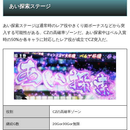
あい探索ステージ
あい探索ステージは通常時のレア役やきくり姫ボーナスなどから突
入する可能性がある、CZの高確率ゾーンだ。あい探索中はベル入賞
時の50%か各キャラに対応したレア役が成立でCZ突入だ。
役割
CZの高確率ゾーン
継続G数
20Gor30Gor無限