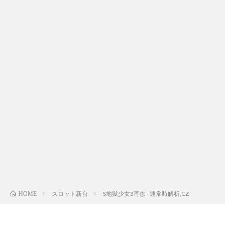
ル
マ
ッ
チ
プ
な
ッ
ト
ン
ラ
新
し)
プ
一
コ
イ
機
業
覧
一
バ
種
界
覧
シ
カ
噂
ー
レ
話
ポ
ン
スロット新台
S地獄少女3宵伽 - 通常時解析,CZ
HOME
リ
ダ
シ
ー