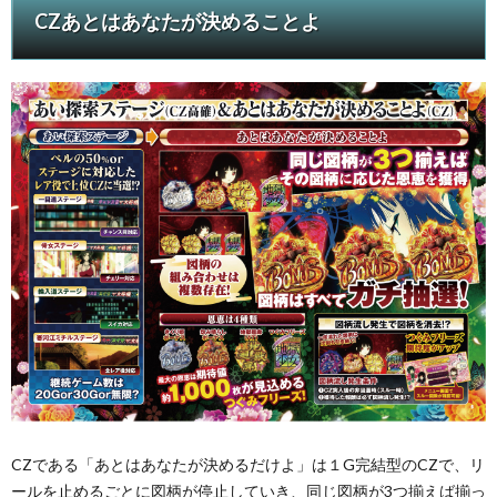
CZあとはあなたが決めることよ
CZである「あとはあなたが決めるだけよ」は１G完結型のCZで、リ
ールを止めるごとに図柄が停止していき、同じ図柄が3つ揃えば揃っ