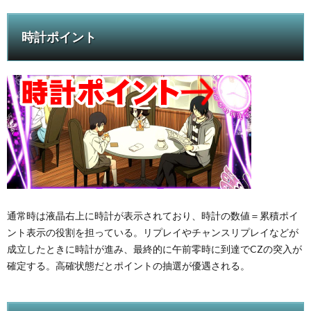
時計ポイント
通常時は液晶右上に時計が表示されており、時計の数値＝累積ポイ
ント表示の役割を担っている。リプレイやチャンスリプレイなどが
成立したときに時計が進み、最終的に午前零時に到達でCZの突入が
確定する。高確状態だとポイントの抽選が優遇される。