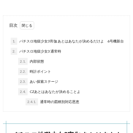
目次
1.
パチスロ地獄少女3宵伽 あとはあなたが決めるだけよ 6号機新台
2.
パチスロ地獄少女3 通常時
2.1.
内部状態
2.2.
時計ポイント
2.3.
あい探索ステージ
2.4.
CZあとはあなたが決めることよ
2.4.1.
通常時の図柄別対応恩恵