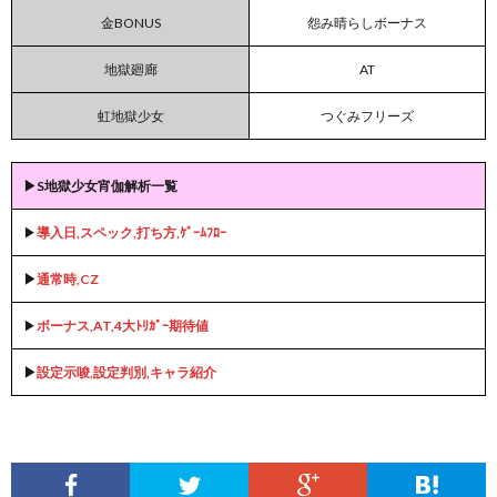
金BONUS
怨み晴らしボーナス
地獄廻廊
AT
虹地獄少女
つぐみフリーズ
▶S地獄少女宵伽解析一覧
▶
導入日,スペック,打ち方,ｹﾞｰﾑﾌﾛｰ
▶
通常時,CZ
▶
ボーナス,AT,4大ﾄﾘｶﾞｰ期待値
▶
設定示唆,設定判別,キャラ紹介