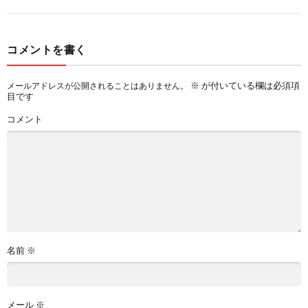
コメントを書く
※
が付いている欄は必須項
メールアドレスが公開されることはありません。
目です
コメント
名前
※
メール
※