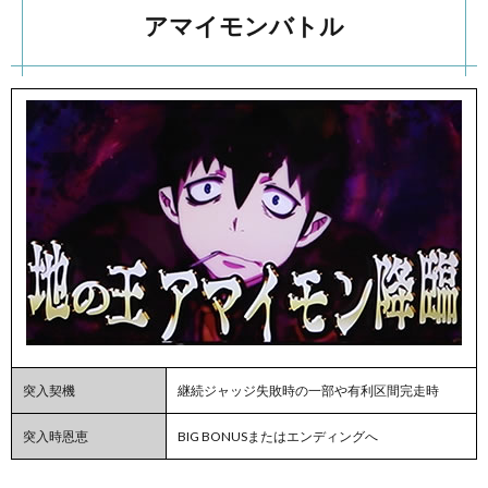
アマイモンバトル
突入契機
継続ジャッジ失敗時の一部や有利区間完走時
突入時恩恵
BIG BONUSまたはエンディングへ