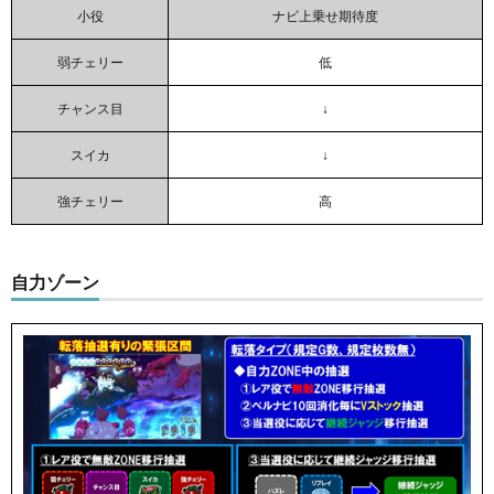
小役
ナビ上乗せ期待度
弱チェリー
低
チャンス目
↓
スイカ
↓
強チェリー
高
自力ゾーン