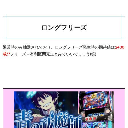
ロングフリーズ
通常時のみ抽選されており、ロングフリーズ発生時の期待値は
2400
枚!?
フリーズ＝有利区間完走とみていいでしょう(笑)