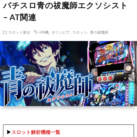
パチスロ青の祓魔師エクソシスト
– AT関連
ー
一
覧
スロット新台
6号機
,
オリンピア
,
スロット
,
青の祓魔師
▶
スロット解析機種一覧