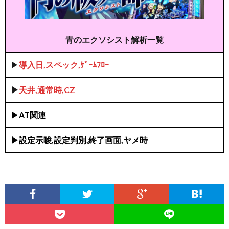
青のエクソシスト解析一覧
▶
導入日,スペック,ｹﾞｰﾑﾌﾛｰ
▶
天井,通常時,CZ
▶
AT関連
▶設定示唆,設定判別,終了画面,ヤメ時