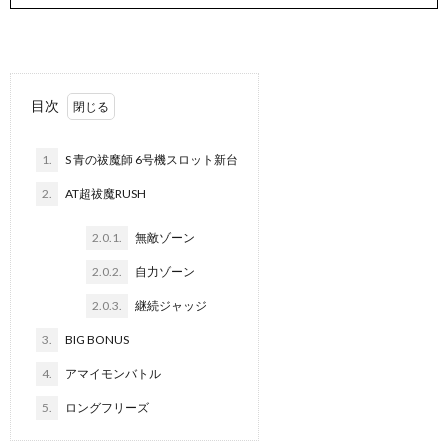
目次
1.
S 青の祓魔師 6号機スロット新台
2.
AT超祓魔RUSH
2.0.1.
無敵ゾーン
2.0.2.
自力ゾーン
2.0.3.
継続ジャッジ
3.
BIG BONUS
4.
アマイモンバトル
5.
ロングフリーズ