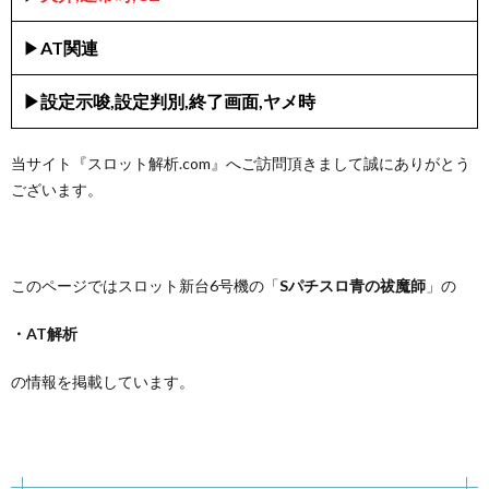
▶
AT関連
▶設定示唆,設定判別,終了画面,ヤメ時
当サイト『スロット解析.com』へご訪問頂きまして誠にありがとう
ございます。
このページではスロット新台6号機の「
Sパチスロ青の祓魔師
」の
・AT解析
の情報を掲載しています。