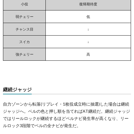
小役
復帰期待度
弱チェリー
低
チャンス目
↓
スイカ
↓
強チェリー
高
継続ジャッジ
自力ゾーンから転落(リプレイ・1枚役成立時に抽選)した場合は継続
ジャッジへ。ベルの色と押し順を当てればAT継続だ。継続ジャッジ
ではリールロックが継続するほどベルナビ発生率が高くなり、リー
ルロック3段階でベルの全ナビが発生だ。