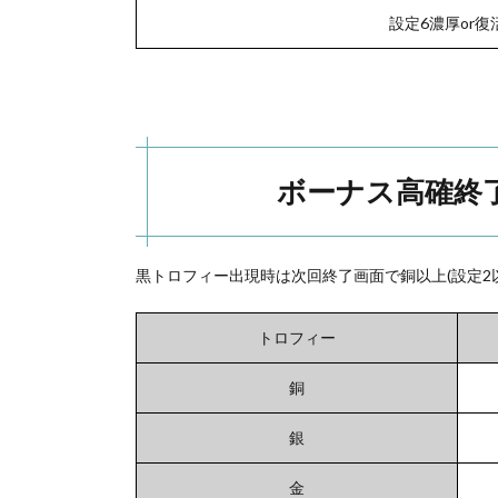
設定6濃厚or復
ボーナス高確終
黒トロフィー出現時は次回終了画面で銅以上(設定2
トロフィー
銅
銀
金