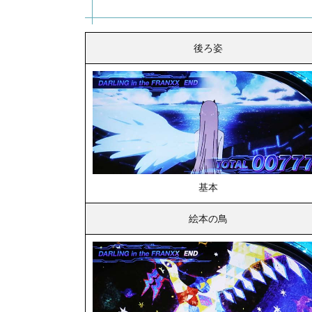
後ろ姿
基本
絵本の鳥