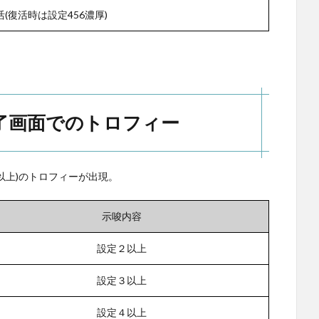
活(復活時は設定456濃厚)
了画面でのトロフィー
以上)のトロフィーが出現。
示唆内容
設定２以上
設定３以上
設定４以上