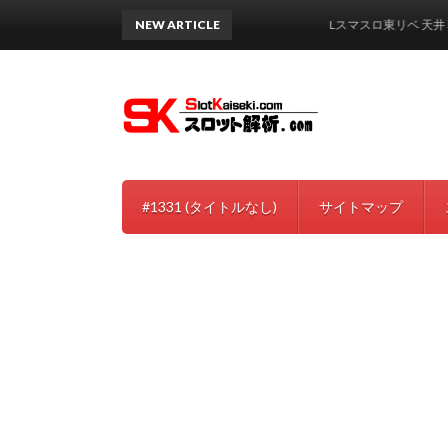
NEW ARTICLE
Lスマスロ東リベ 天井 朝イチ
#1331 (タイトルなし)
サイトマップ