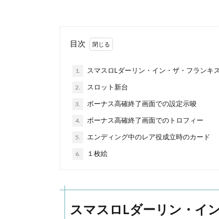
目次
スマスロLダーリン・イン・ザ・フランキス
1.
スロット新台
2.
ボーナス高確終了画面での設定示唆
3.
ボーナス高確終了画面でのトロフィー
4.
エンディング中のレア役成立時のカード
5.
１枚絵
6.
スマスロLダーリン・イ