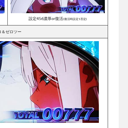
設定456濃厚or復活
(復活時設定1否定)
ロ＆ゼロツー