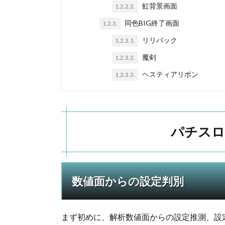
虹背景画面
1.2.2.2.
同色BIG終了画面
1.2.3.
リリバック
1.2.3.1.
魔剣
1.2.3.2.
ヘスティアリボン
1.2.3.3.
パチスロ
数値面からの設定判別
まず初めに、解析数値面からの設定推測、設