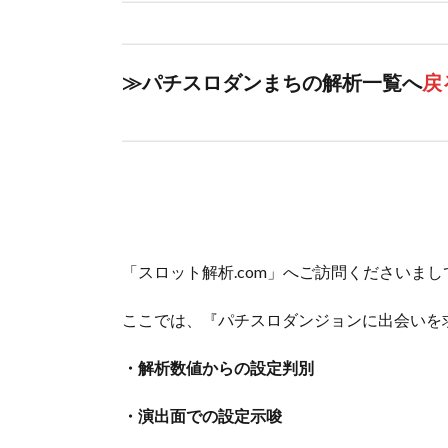
≫パチスロダンまちの解析一覧へ
戻
「スロット解析.com」へご訪問くださいま
ここでは、『パチスロダンジョンに出会いを
・解析数値からの設定判別
・演出面での設定示唆