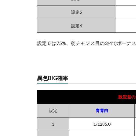
設定5
設定6
設定６は75%、弱チャンス目の3/4でボーナ
異色BIG確率
設定差の
設定
青青白
1
1/1285.0