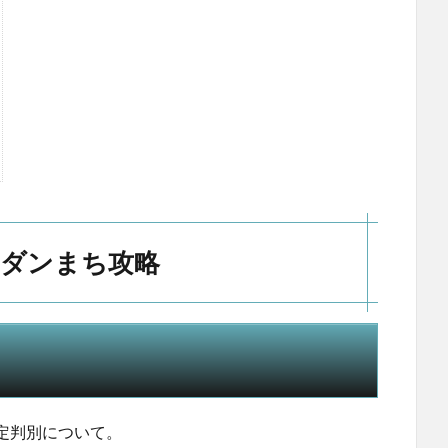
ダンまち攻略
定判別について。