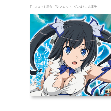
スロット新台
スロット
,
ダンまち
,
北電子