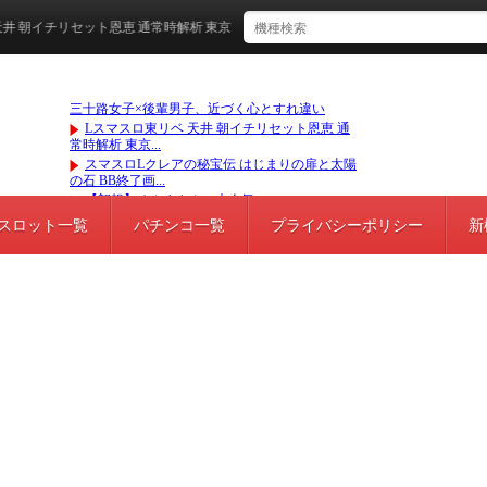
チリセット恩恵 通常時解析 東京リベンジャーズ
スロット一覧
パチンコ一覧
プライバシーポリシー
新