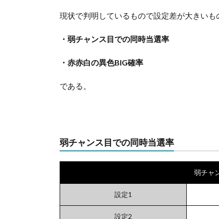
現状で判明しているもので設定差が大きいも
・弱チャンス目での同時当選率
・赤赤白の異色BIG確率
である。
弱チャンス目での同時当選率
弱チャ
設定1
設定2