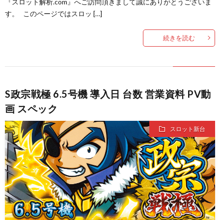
『スロット解析.com』へご訪問頂きまして誠にありがとうございま
す。 このページではスロッ […]
続きを読む
S政宗戦極 6.5号機 導入日 台数 営業資料 PV動
画 スペック
スロット新台