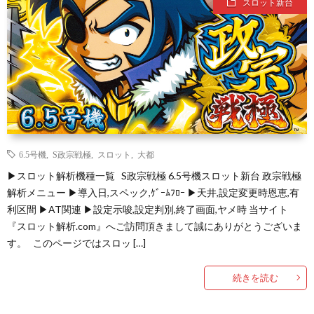
スロット新台
6.5号機
,
S政宗戦極
,
スロット
,
大都
▶スロット解析機種一覧 S政宗戦極 6.5号機スロット新台 政宗戦極
解析メニュー ▶導入日,スペック,ｹﾞｰﾑﾌﾛｰ ▶天井,設定変更時恩恵,有
利区間 ▶AT関連 ▶設定示唆,設定判別,終了画面,ヤメ時 当サイト
『スロット解析.com』へご訪問頂きまして誠にありがとうございま
す。 このページではスロッ […]
続きを読む