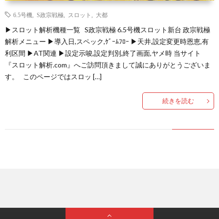
6.5号機
,
S政宗戦極
,
スロット
,
大都
▶スロット解析機種一覧 S政宗戦極 6.5号機スロット新台 政宗戦極
解析メニュー ▶導入日,スペック,ｹﾞｰﾑﾌﾛｰ ▶天井,設定変更時恩恵,有
利区間 ▶AT関連 ▶設定示唆,設定判別,終了画面,ヤメ時 当サイト
『スロット解析.com』へご訪問頂きまして誠にありがとうございま
す。 このページではスロッ […]
続きを読む