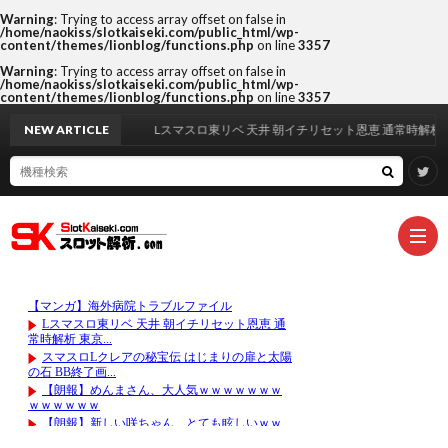
Warning
: Trying to access array offset on false in
/home/naokiss/slotkaiseki.com/public_html/wp-
content/themes/lionblog/functions.php
on line
3357
Warning
: Trying to access array offset on false in
/home/naokiss/slotkaiseki.com/public_html/wp-
content/themes/lionblog/functions.php
on line
3357
NEW ARTICLE
Lスマスロ東リベ 天井 朝イチリセット恩恵 通常時解析 
#133
(タ
サ