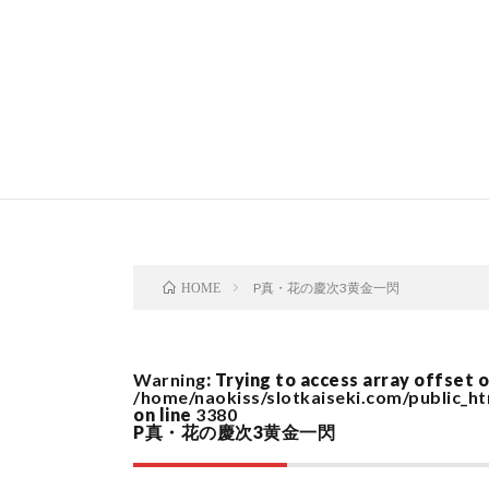
P真・花の慶次3黄金一閃
HOME
Warning
: Trying to access array offset o
/home/naokiss/slotkaiseki.com/public_h
on line
3380
P真・花の慶次3黄金一閃