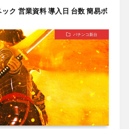
ック 営業資料 導入日 台数 簡易ボ
パチンコ新台