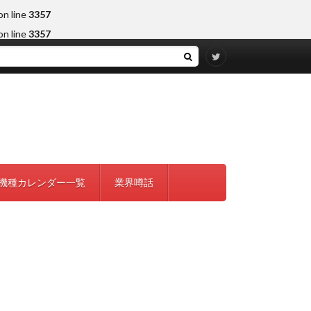
on line
3357
on line
3357
機種カレンダー一覧
業界噂話