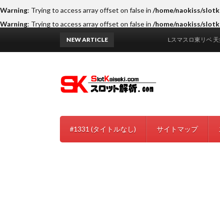
Warning
: Trying to access array offset on false in
/home/naokiss/slotk
Warning
: Trying to access array offset on false in
/home/naokiss/slotk
NEW ARTICLE
Lスマスロ東リベ 天井 
#1331 (タイトルなし)
サイトマップ