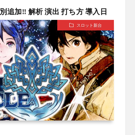
追加‼ 解析 演出 打ち方 導入日
スロット新台