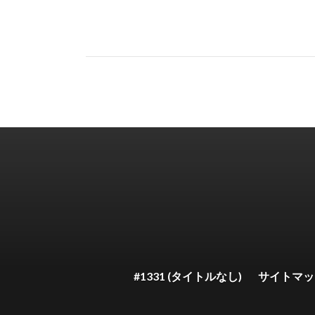
#1331 (タイトルなし)
サイトマッ