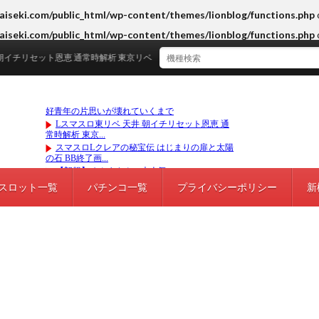
aiseki.com/public_html/wp-content/themes/lionblog/functions.php
aiseki.com/public_html/wp-content/themes/lionblog/functions.php
リセット恩恵 通常時解析 東京リベンジャーズ
スロット一覧
パチンコ一覧
プライバシーポリシー
新