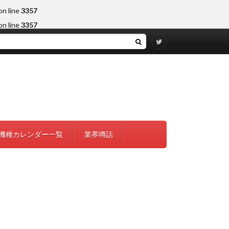
on line
3357
on line
3357
機種カレンダー一覧
業界噂話