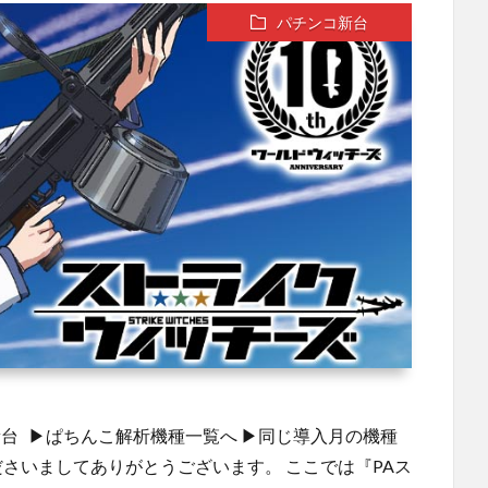
パチンコ新台
新台 ▶ぱちんこ解析機種一覧へ ▶同じ導入月の機種
さいましてありがとうございます。 ここでは『PAス