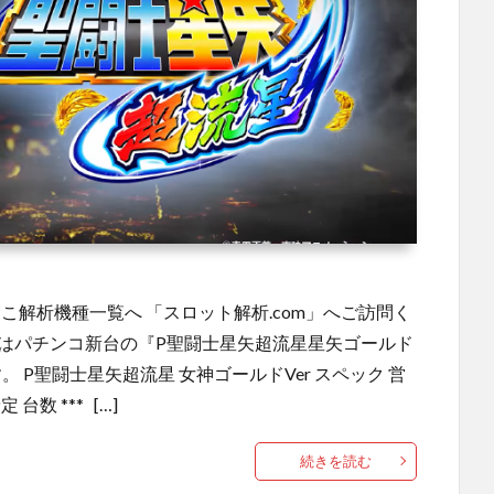
んこ解析機種一覧へ 「スロット解析.com」へご訪問く
ではパチンコ新台の『P聖闘士星矢超流星星矢ゴールド
 P聖闘士星矢超流星 女神ゴールドVer スペック 営
台数 *** […]
続きを読む