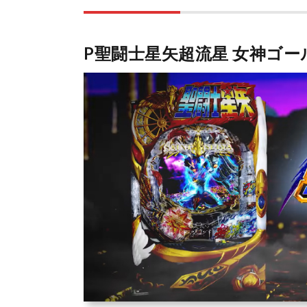
P聖闘士星矢超流星 女神ゴール