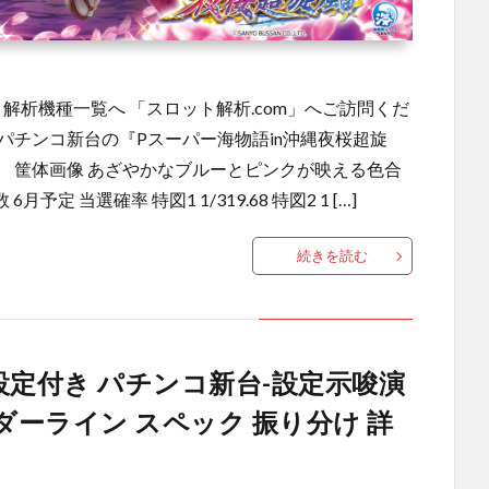
こ解析機種一覧へ 「スロット解析.com」へご訪問くだ
パチンコ新台の『Pスーパー海物語in沖縄夜桜超旋
 筐体画像 あざやかなブルーとピンクが映える色合
予定 当選確率 特図1 1/319.68 特図2 1 […]
続きを読む
定付き パチンコ新台-設定示唆演
ーダーライン スペック 振り分け 詳