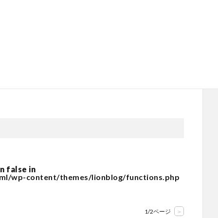
n false in
tml/wp-content/themes/lionblog/functions.php
1/2ページ
>