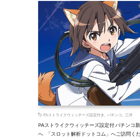
PAストライクウィッチーズ設定付き
,
パチンコ
,
三洋
PAストライクウィッチーズ設定付 パチンコ
へ 「スロット解析ドットコム」へご訪問くだ