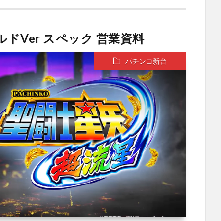
ドVer スペック 営業資料
パチンコ新台