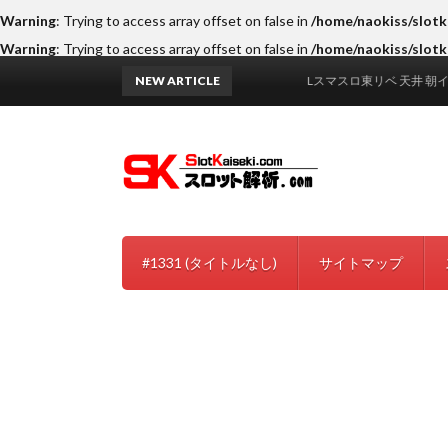
Warning
: Trying to access array offset on false in
/home/naokiss/slotk
Warning
: Trying to access array offset on false in
/home/naokiss/slotk
NEW ARTICLE
Lスマスロ東リベ 天井 朝イチリセット恩
#1331 (タイトルなし)
サイトマップ